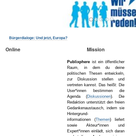
1
/
5
Bürgerdialoge: Und jetzt, Europa?
Online
Mission
Publixphere
ist ein öffentlicher
Raum, in dem du deine
politischen Thesen
entwickeln,
zur Diskussion stellen und
vertreten kannst. Das heißt: Die
User*innen
bestimmen die
Agenda (
Diskussionen
). Die
Redaktion unterstützt den freien
Gedankenaustausch, indem
sie
Hintergrund-
informationen (
Themen
) liefert
sowie Akteur*innen und
Expert*innen einlädt, sich
daran